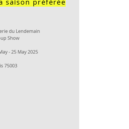
a saison préférée
erie du Lendemain
oup Show
May - 25 May 2025
is 75003