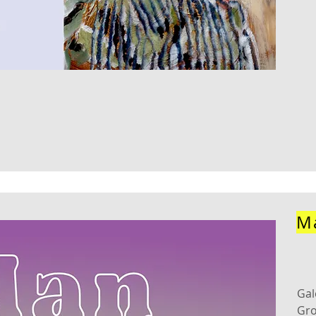
M
Gal
Gr