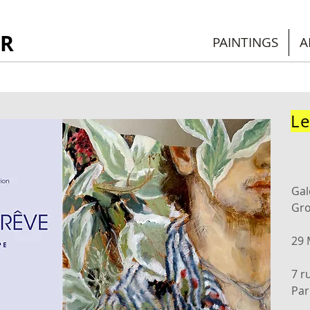
R
PAINTINGS
A
Le
Gal
Gr
29 
7 r
Par