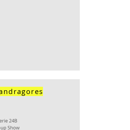
andragores
erie 24B
oup Show