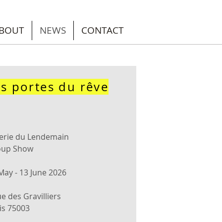
BOUT
NEWS
CONTACT
s portes du rêve
erie du Lendemain
oup Show
May - 13 June 2026
ue des Gravilliers
is 75003