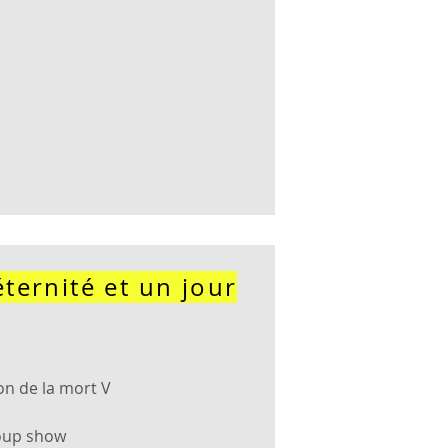
éternité et un jour
on de la mort V
oup show