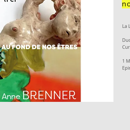
no
La 
Duo
Cur
1 M
Epi