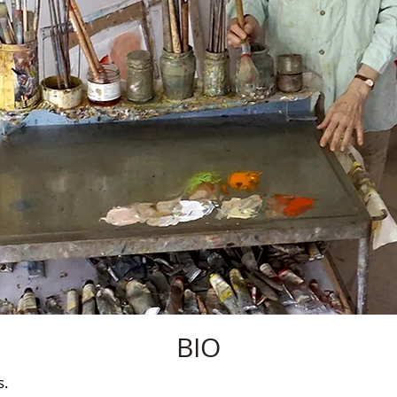
BIO
s.