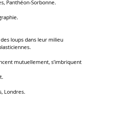
ques, Panthéon-Sorbonne.
graphie.
des loups dans leur milieu
plasticiennes.
uencent mutuellement, s’imbriquent
t.
, Londres.